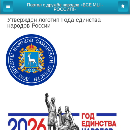
Портал о дружбе народов «ВСЕ МЫ -
РОССИЯ!»
Утвержден логотип Года единства
Главная
народов России
Дом дружбы народов
Новости
СВОи
Этнокультурная карта
Казачий центр
Детям
Видео
Поиск
Карта сайта
Перейти к полной