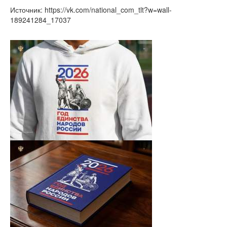
Источник: https://vk.com/national_com_tlt?w=wall-
189241284_17037