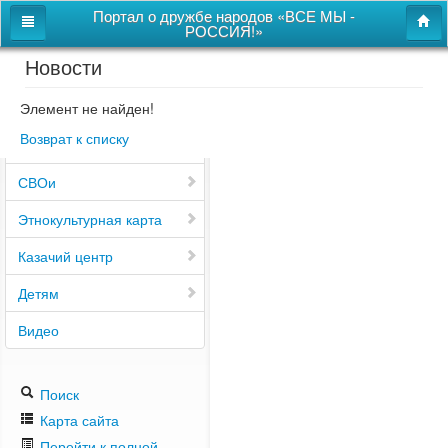
Портал о дружбе народов «ВСЕ МЫ -
РОССИЯ!»
Новости
Главная
Дом дружбы народов
Элемент не найден!
Возврат к списку
Новости
СВОи
Этнокультурная карта
Казачий центр
Детям
Видео
Поиск
Карта сайта
Перейти к полной