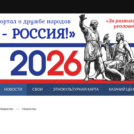
ртал о дружбе народов
«За разжиг
- РОССИЯ!»
уголов
НОВОСТИ
СВОИ
ЭТНОКУЛЬТУРНАЯ КАРТА
КАЗАЧИЙ ЦЕН
 Новости
Новости