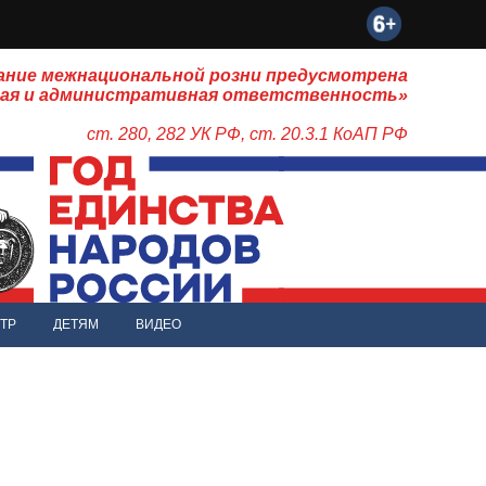
ание межнациональной розни предусмотрена
ная и административная ответственность»
ст. 280, 282 УК РФ, ст. 20.3.1 КоАП РФ
ТР
ДЕТЯМ
ВИДЕО