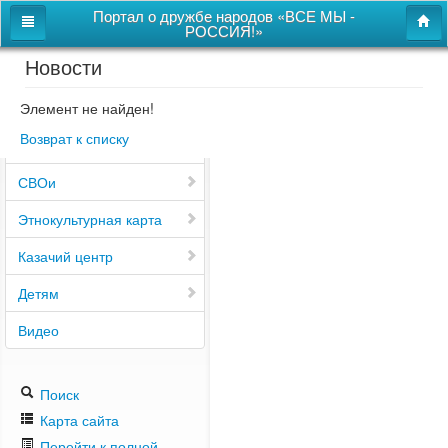
Портал о дружбе народов «ВСЕ МЫ -
РОССИЯ!»
Новости
Главная
Дом дружбы народов
Элемент не найден!
Возврат к списку
Новости
СВОи
Этнокультурная карта
Казачий центр
Детям
Видео
Поиск
Карта сайта
Перейти к полной