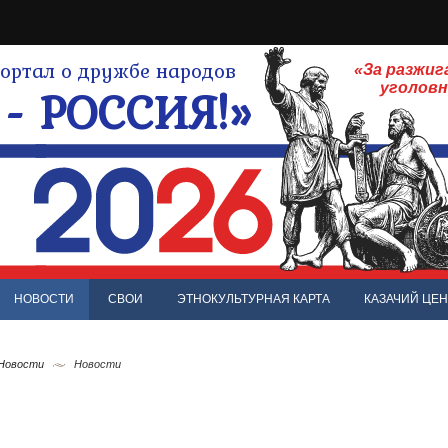
ртал о дружбе народов
«За разжиг
- РОССИЯ!»
уголов
НОВОСТИ
СВОИ
ЭТНОКУЛЬТУРНАЯ КАРТА
КАЗАЧИЙ ЦЕН
 Новости
Новости