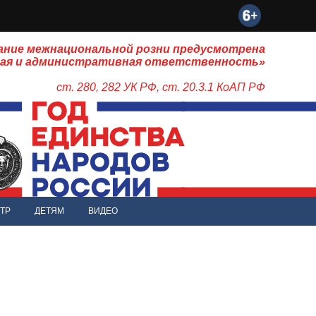
ание межнациональной розни предусмотрена
ная и административная ответственность»
ст. 280, 282 УК РФ, ст. 20.3.1 КоАП РФ
ТР
ДЕТЯМ
ВИДЕО