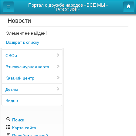
Портал о дружбе народов «ВСЕ МЫ -
РОССИЯ!»
Новости
Главная
Дом дружбы народов
Элемент не найден!
Возврат к списку
Новости
СВОи
Этнокультурная карта
Казачий центр
Детям
Видео
Поиск
Карта сайта
Перейти к полной