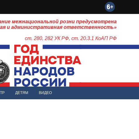
ание межнациональной розни предусмотрена
ная и административная ответственность»
ст. 280, 282 УК РФ, ст. 20.3.1 КоАП РФ
ТР
ДЕТЯМ
ВИДЕО