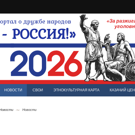
ртал о дружбе народов
«За разжиг
- РОССИЯ!»
уголов
НОВОСТИ
СВОИ
ЭТНОКУЛЬТУРНАЯ КАРТА
КАЗАЧИЙ ЦЕН
 Новости
Новости