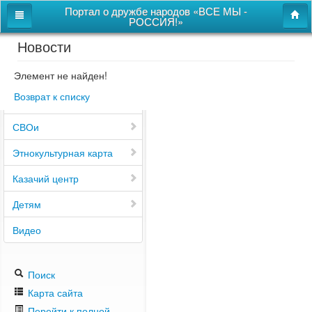
Портал о дружбе народов «ВСЕ МЫ -
РОССИЯ!»
Новости
Главная
Дом дружбы народов
Элемент не найден!
Возврат к списку
Новости
СВОи
Этнокультурная карта
Казачий центр
Детям
Видео
Поиск
Карта сайта
Перейти к полной