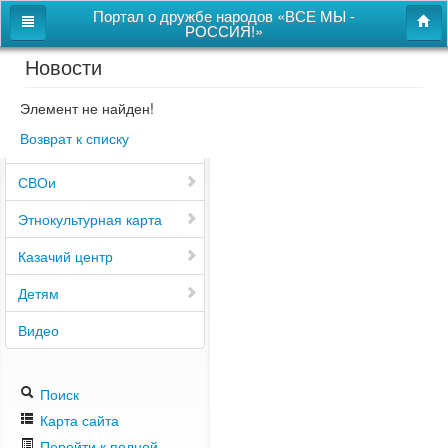
Портал о дружбе народов «ВСЕ МЫ -
РОССИЯ!»
Новости
Главная
Дом дружбы народов
Элемент не найден!
Возврат к списку
Новости
СВОи
Этнокультурная карта
Казачий центр
Детям
Видео
Поиск
Карта сайта
Перейти к полной