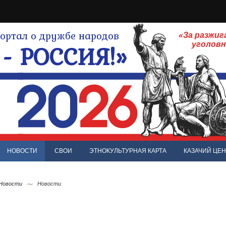
ртал о дружбе народов
«За разжиг
- РОССИЯ!»
уголов
НОВОСТИ
СВОИ
ЭТНОКУЛЬТУРНАЯ КАРТА
КАЗАЧИЙ ЦЕН
 Новости
Новости