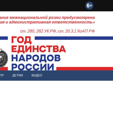
ание межнациональной розни предусмотрена
ная и административная ответственность»
ст. 280, 282 УК РФ, ст. 20.3.1 КоАП РФ
ТР
ДЕТЯМ
ВИДЕО