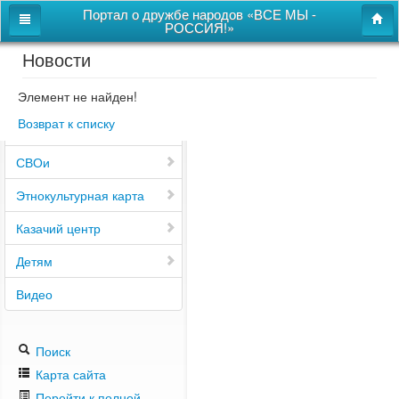
Портал о дружбе народов «ВСЕ МЫ -
РОССИЯ!»
Новости
Главная
Дом дружбы народов
Элемент не найден!
Возврат к списку
Новости
СВОи
Этнокультурная карта
Казачий центр
Детям
Видео
Поиск
Карта сайта
Перейти к полной