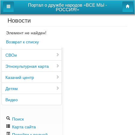
Портал о дружбе народов «ВСЕ МЫ -
РОССИЯ!»
Новости
Главная
Дом дружбы народов
Элемент не найден!
Возврат к списку
Новости
СВОи
Этнокультурная карта
Казачий центр
Детям
Видео
Поиск
Карта сайта
Перейти к полной