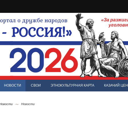
ртал о дружбе народов
«За разжиг
- РОССИЯ!»
уголов
НОВОСТИ
СВОИ
ЭТНОКУЛЬТУРНАЯ КАРТА
КАЗАЧИЙ ЦЕН
 Новости
Новости