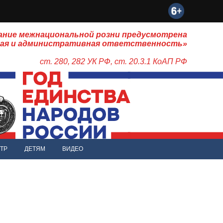
ание межнациональной розни предусмотрена
ная и административная ответственность»
ст. 280, 282 УК РФ, ст. 20.3.1 КоАП РФ
ТР
ДЕТЯМ
ВИДЕО