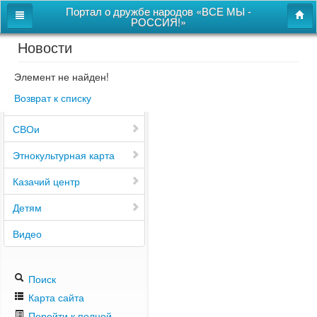
Портал о дружбе народов «ВСЕ МЫ -
РОССИЯ!»
Новости
Главная
Дом дружбы народов
Элемент не найден!
Возврат к списку
Новости
СВОи
Этнокультурная карта
Казачий центр
Детям
Видео
Поиск
Карта сайта
Перейти к полной