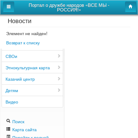
Портал о дружбе народов «ВСЕ МЫ -
РОССИЯ!»
Новости
Главная
Дом дружбы народов
Элемент не найден!
Возврат к списку
Новости
СВОи
Этнокультурная карта
Казачий центр
Детям
Видео
Поиск
Карта сайта
Перейти к полной