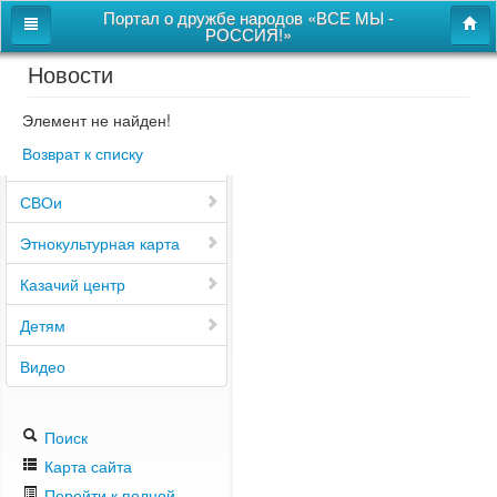
Портал о дружбе народов «ВСЕ МЫ -
РОССИЯ!»
Новости
Главная
Дом дружбы народов
Элемент не найден!
Возврат к списку
Новости
СВОи
Этнокультурная карта
Казачий центр
Детям
Видео
Поиск
Карта сайта
Перейти к полной