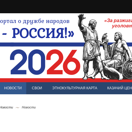
ртал о дружбе народов
«За разжиг
- РОССИЯ!»
уголов
НОВОСТИ
СВОИ
ЭТНОКУЛЬТУРНАЯ КАРТА
КАЗАЧИЙ ЦЕН
 Новости
Новости