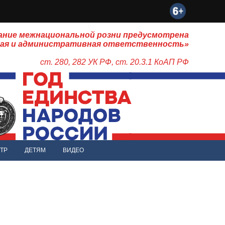
ание межнациональной розни предусмотрена
ная и административная ответственность»
ст. 280, 282 УК РФ, ст. 20.3.1 КоАП РФ
ТР
ДЕТЯМ
ВИДЕО