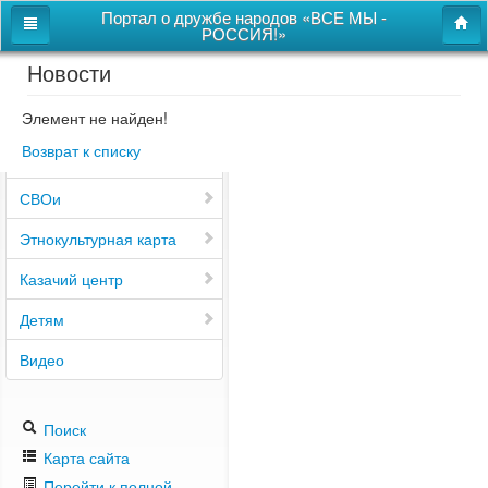
Портал о дружбе народов «ВСЕ МЫ -
РОССИЯ!»
Новости
Главная
Дом дружбы народов
Элемент не найден!
Возврат к списку
Новости
СВОи
Этнокультурная карта
Казачий центр
Детям
Видео
Поиск
Карта сайта
Перейти к полной