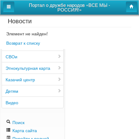
Портал о дружбе народов «ВСЕ МЫ -
РОССИЯ!»
Новости
Главная
Дом дружбы народов
Элемент не найден!
Возврат к списку
Новости
СВОи
Этнокультурная карта
Казачий центр
Детям
Видео
Поиск
Карта сайта
Перейти к полной