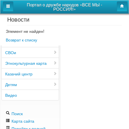
Портал о дружбе народов «ВСЕ МЫ -
РОССИЯ!»
Новости
Главная
Дом дружбы народов
Элемент не найден!
Возврат к списку
Новости
СВОи
Этнокультурная карта
Казачий центр
Детям
Видео
Поиск
Карта сайта
Перейти к полной