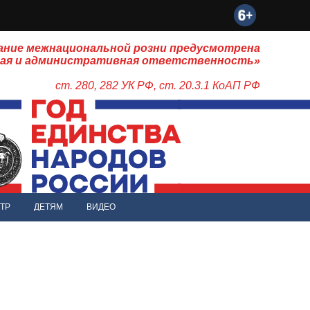
ание межнациональной розни предусмотрена
ная и административная ответственность»
ст. 280, 282 УК РФ, ст. 20.3.1 КоАП РФ
ТР
ДЕТЯМ
ВИДЕО