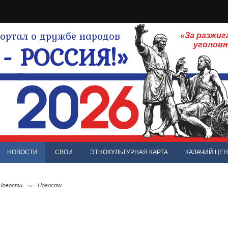
ртал о дружбе народов
«За разжиг
- РОССИЯ!»
уголов
НОВОСТИ
СВОИ
ЭТНОКУЛЬТУРНАЯ КАРТА
КАЗАЧИЙ ЦЕН
 Новости
Новости