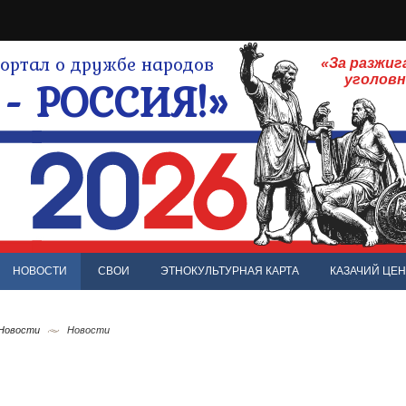
ртал о дружбе народов
«За разжиг
- РОССИЯ!»
уголов
НОВОСТИ
СВОИ
ЭТНОКУЛЬТУРНАЯ КАРТА
КАЗАЧИЙ ЦЕН
 Новости
Новости