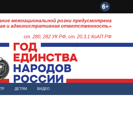
ание межнациональной розни предусмотрена
ная и административная ответственность»
ст. 280, 282 УК РФ, ст. 20.3.1 КоАП РФ
ТР
ДЕТЯМ
ВИДЕО