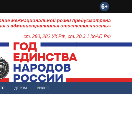
ание межнациональной розни предусмотрена
ная и административная ответственность»
ст. 280, 282 УК РФ, ст. 20.3.1 КоАП РФ
ТР
ДЕТЯМ
ВИДЕО