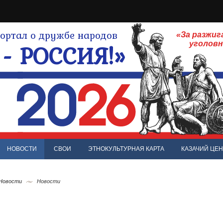
ртал о дружбе народов
«За разжиг
- РОССИЯ!»
уголов
НОВОСТИ
СВОИ
ЭТНОКУЛЬТУРНАЯ КАРТА
КАЗАЧИЙ ЦЕН
 Новости
Новости