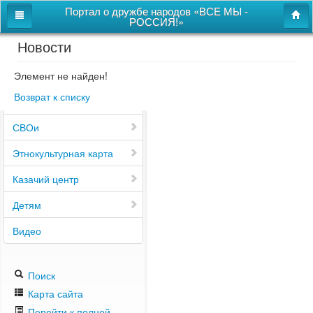
Портал о дружбе народов «ВСЕ МЫ -
РОССИЯ!»
Новости
Главная
Дом дружбы народов
Элемент не найден!
Возврат к списку
Новости
СВОи
Этнокультурная карта
Казачий центр
Детям
Видео
Поиск
Карта сайта
Перейти к полной