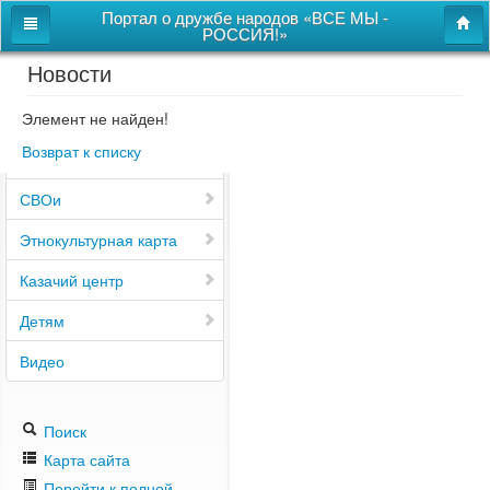
Портал о дружбе народов «ВСЕ МЫ -
РОССИЯ!»
Новости
Главная
Дом дружбы народов
Элемент не найден!
Возврат к списку
Новости
СВОи
Этнокультурная карта
Казачий центр
Детям
Видео
Поиск
Карта сайта
Перейти к полной