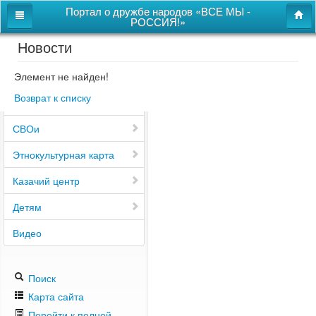
Портал о дружбе народов «ВСЕ МЫ -
РОССИЯ!»
Новости
Главная
Дом дружбы народов
Элемент не найден!
Возврат к списку
Новости
СВОи
Этнокультурная карта
Казачий центр
Детям
Видео
Поиск
Карта сайта
Перейти к полной