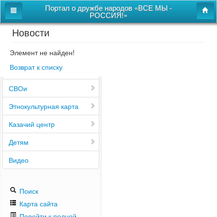
Портал о дружбе народов «ВСЕ МЫ -
РОССИЯ!»
Новости
Главная
Дом дружбы народов
Элемент не найден!
Возврат к списку
Новости
СВОи
Этнокультурная карта
Казачий центр
Детям
Видео
Поиск
Карта сайта
Перейти к полной