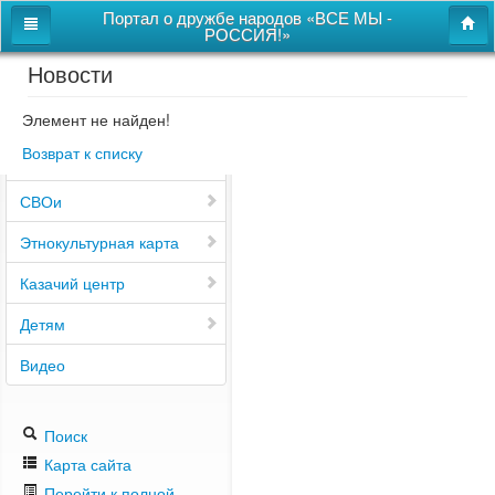
Портал о дружбе народов «ВСЕ МЫ -
РОССИЯ!»
Новости
Главная
Дом дружбы народов
Элемент не найден!
Возврат к списку
Новости
СВОи
Этнокультурная карта
Казачий центр
Детям
Видео
Поиск
Карта сайта
Перейти к полной