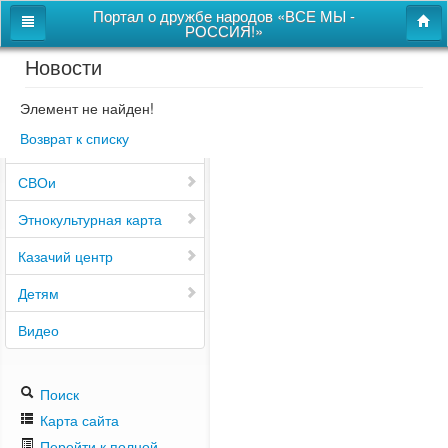
Портал о дружбе народов «ВСЕ МЫ -
РОССИЯ!»
Новости
Главная
Дом дружбы народов
Элемент не найден!
Возврат к списку
Новости
СВОи
Этнокультурная карта
Казачий центр
Детям
Видео
Поиск
Карта сайта
Перейти к полной