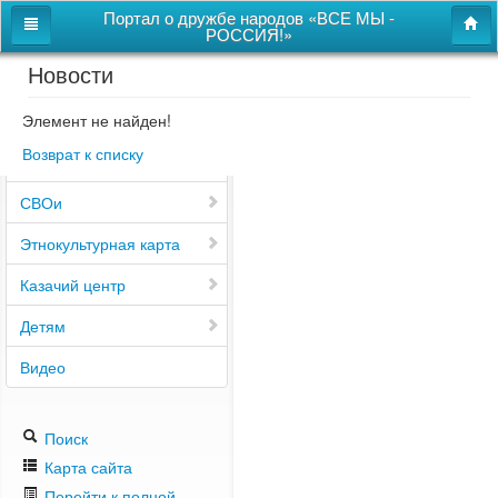
Портал о дружбе народов «ВСЕ МЫ -
РОССИЯ!»
Новости
Главная
Дом дружбы народов
Элемент не найден!
Возврат к списку
Новости
СВОи
Этнокультурная карта
Казачий центр
Детям
Видео
Поиск
Карта сайта
Перейти к полной