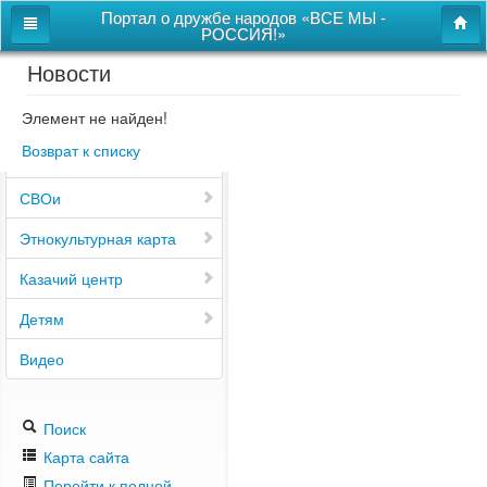
Портал о дружбе народов «ВСЕ МЫ -
РОССИЯ!»
Новости
Главная
Дом дружбы народов
Элемент не найден!
Возврат к списку
Новости
СВОи
Этнокультурная карта
Казачий центр
Детям
Видео
Поиск
Карта сайта
Перейти к полной