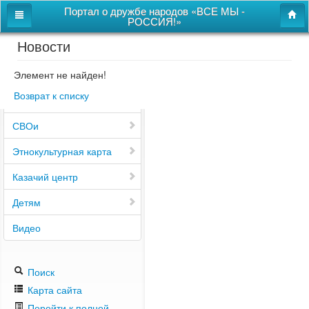
Портал о дружбе народов «ВСЕ МЫ -
РОССИЯ!»
Новости
Главная
Дом дружбы народов
Элемент не найден!
Возврат к списку
Новости
СВОи
Этнокультурная карта
Казачий центр
Детям
Видео
Поиск
Карта сайта
Перейти к полной