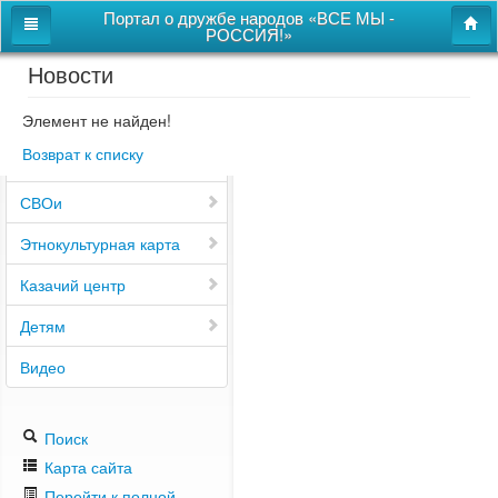
Портал о дружбе народов «ВСЕ МЫ -
РОССИЯ!»
Новости
Главная
Дом дружбы народов
Элемент не найден!
Возврат к списку
Новости
СВОи
Этнокультурная карта
Казачий центр
Детям
Видео
Поиск
Карта сайта
Перейти к полной