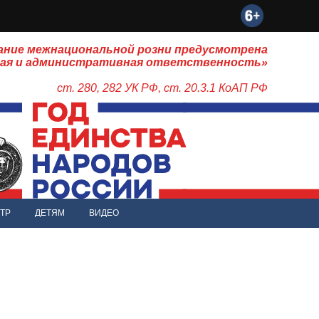
ание межнациональной розни предусмотрена
ная и административная ответственность»
ст. 280, 282 УК РФ, ст. 20.3.1 КоАП РФ
ТР
ДЕТЯМ
ВИДЕО