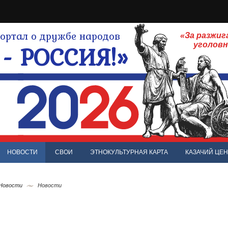
ртал о дружбе народов
«За разжиг
- РОССИЯ!»
уголов
НОВОСТИ
СВОИ
ЭТНОКУЛЬТУРНАЯ КАРТА
КАЗАЧИЙ ЦЕН
 Новости
Новости