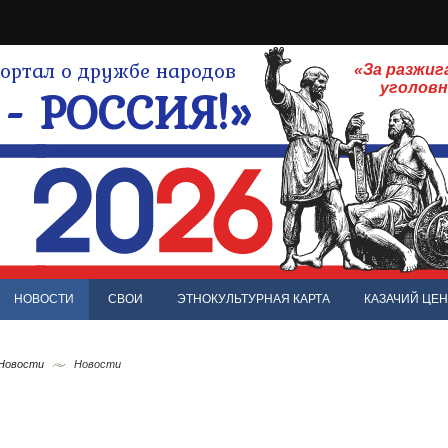
ртал о дружбе народов
«За разжиг
- РОССИЯ!»
уголов
НОВОСТИ
СВОИ
ЭТНОКУЛЬТУРНАЯ КАРТА
КАЗАЧИЙ ЦЕН
 Новости
Новости