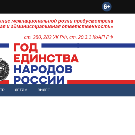
ание межнациональной розни предусмотрена
ная и административная ответственность»
ст. 280, 282 УК РФ, ст. 20.3.1 КоАП РФ
ТР
ДЕТЯМ
ВИДЕО