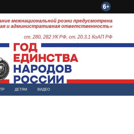
ание межнациональной розни предусмотрена
ная и административная ответственность»
ст. 280, 282 УК РФ, ст. 20.3.1 КоАП РФ
ТР
ДЕТЯМ
ВИДЕО