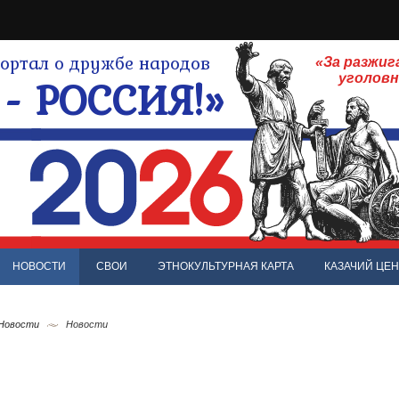
ртал о дружбе народов
«За разжиг
- РОССИЯ!»
уголов
НОВОСТИ
СВОИ
ЭТНОКУЛЬТУРНАЯ КАРТА
КАЗАЧИЙ ЦЕН
 Новости
Новости