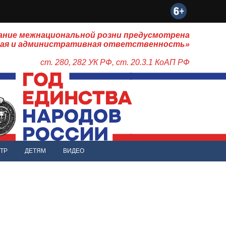
ание межнациональной розни предусмотрена
ная и административная ответственность»
ст. 280, 282 УК РФ, ст. 20.3.1 КоАП РФ
ТР
ДЕТЯМ
ВИДЕО