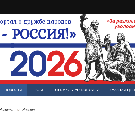
ртал о дружбе народов
«За разжиг
- РОССИЯ!»
уголов
НОВОСТИ
СВОИ
ЭТНОКУЛЬТУРНАЯ КАРТА
КАЗАЧИЙ ЦЕН
 Новости
Новости