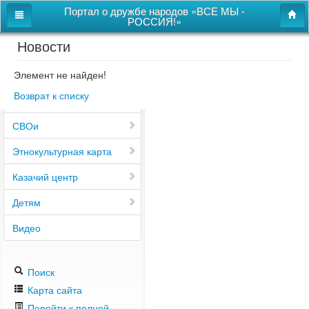
Портал о дружбе народов «ВСЕ МЫ -
РОССИЯ!»
Новости
Главная
Дом дружбы народов
Элемент не найден!
Возврат к списку
Новости
СВОи
Этнокультурная карта
Казачий центр
Детям
Видео
Поиск
Карта сайта
Перейти к полной