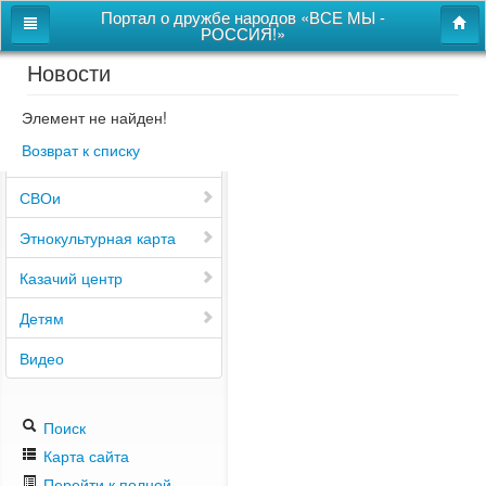
Портал о дружбе народов «ВСЕ МЫ -
РОССИЯ!»
Новости
Главная
Дом дружбы народов
Элемент не найден!
Возврат к списку
Новости
СВОи
Этнокультурная карта
Казачий центр
Детям
Видео
Поиск
Карта сайта
Перейти к полной