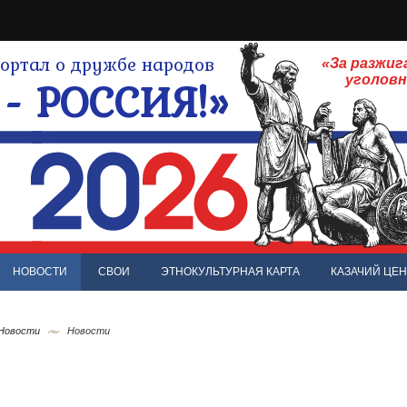
ртал о дружбе народов
«За разжиг
- РОССИЯ!»
уголов
НОВОСТИ
СВОИ
ЭТНОКУЛЬТУРНАЯ КАРТА
КАЗАЧИЙ ЦЕН
 Новости
Новости