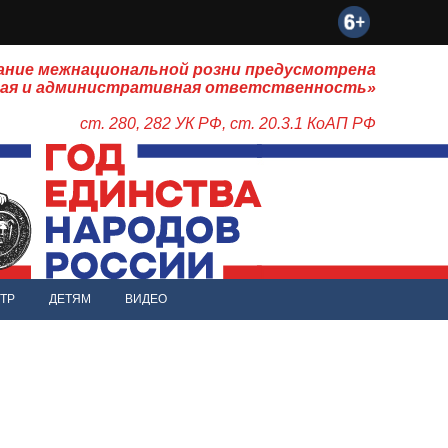
ание межнациональной розни предусмотрена
ная и административная ответственность»
ст. 280, 282 УК РФ, ст. 20.3.1 КоАП РФ
ТР
ДЕТЯМ
ВИДЕО