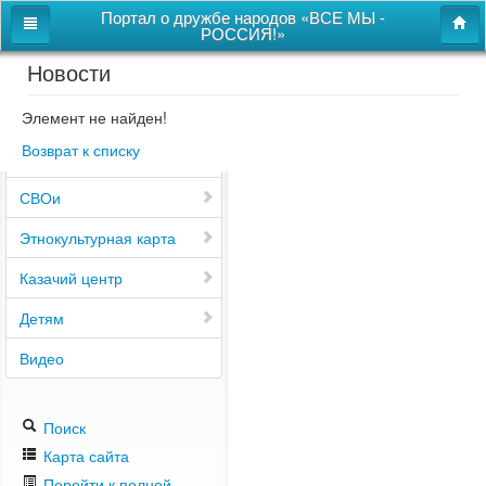
Портал о дружбе народов «ВСЕ МЫ -
РОССИЯ!»
Новости
Главная
Дом дружбы народов
Элемент не найден!
Возврат к списку
Новости
СВОи
Этнокультурная карта
Казачий центр
Детям
Видео
Поиск
Карта сайта
Перейти к полной