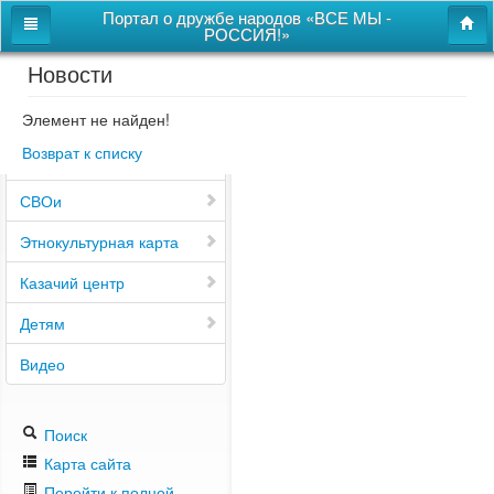
Портал о дружбе народов «ВСЕ МЫ -
РОССИЯ!»
Новости
Главная
Дом дружбы народов
Элемент не найден!
Возврат к списку
Новости
СВОи
Этнокультурная карта
Казачий центр
Детям
Видео
Поиск
Карта сайта
Перейти к полной