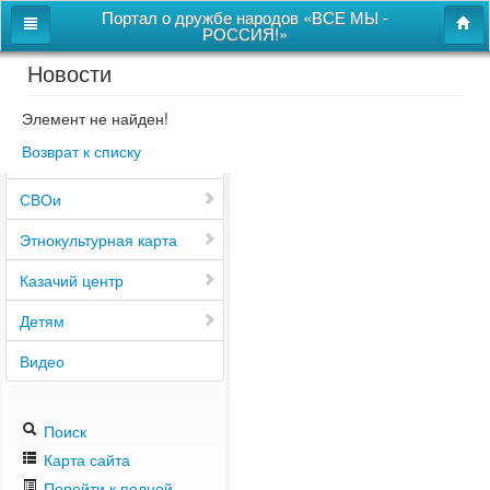
Портал о дружбе народов «ВСЕ МЫ -
РОССИЯ!»
Новости
Главная
Дом дружбы народов
Элемент не найден!
Возврат к списку
Новости
СВОи
Этнокультурная карта
Казачий центр
Детям
Видео
Поиск
Карта сайта
Перейти к полной