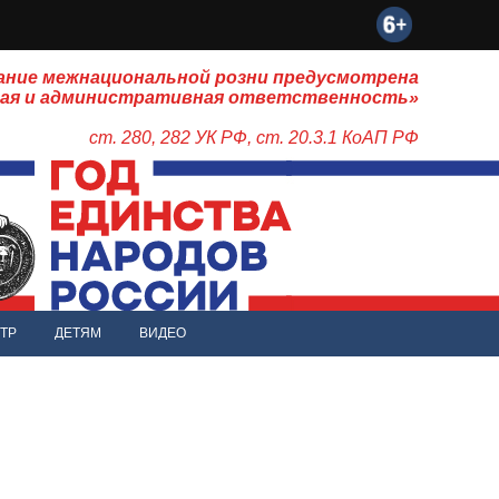
ание межнациональной розни предусмотрена
ная и административная ответственность»
ст. 280, 282 УК РФ, ст. 20.3.1 КоАП РФ
ТР
ДЕТЯМ
ВИДЕО