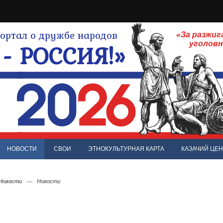
ртал о дружбе народов
«За разжиг
- РОССИЯ!»
уголов
НОВОСТИ
СВОИ
ЭТНОКУЛЬТУРНАЯ КАРТА
КАЗАЧИЙ ЦЕН
 Новости
Новости