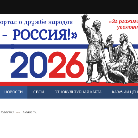
ртал о дружбе народов
«За разжиг
- РОССИЯ!»
уголов
НОВОСТИ
СВОИ
ЭТНОКУЛЬТУРНАЯ КАРТА
КАЗАЧИЙ ЦЕН
 Новости
Новости