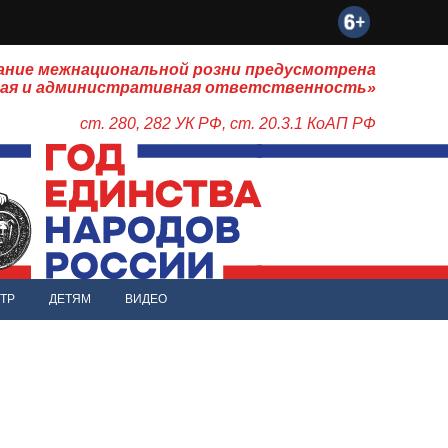
ание межнациональной розни предусмотрена
ная и административная ответственность»
ст. 280, 282 УК РФ, ст. 20.3.1 КоАП РФ
ТР
ДЕТЯМ
ВИДЕО