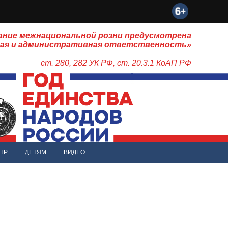
ание межнациональной розни предусмотрена
ная и административная ответственность»
ст. 280, 282 УК РФ, ст. 20.3.1 КоАП РФ
ТР
ДЕТЯМ
ВИДЕО