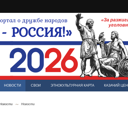
ртал о дружбе народов
«За разжиг
- РОССИЯ!»
уголов
НОВОСТИ
СВОИ
ЭТНОКУЛЬТУРНАЯ КАРТА
КАЗАЧИЙ ЦЕН
 Новости
Новости