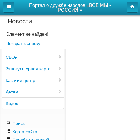
Портал о дружбе народов «ВСЕ МЫ -
РОССИЯ!»
Новости
Главная
Дом дружбы народов
Элемент не найден!
Возврат к списку
Новости
СВОи
Этнокультурная карта
Казачий центр
Детям
Видео
Поиск
Карта сайта
Перейти к полной