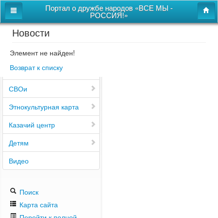
Портал о дружбе народов «ВСЕ МЫ -
РОССИЯ!»
Новости
Главная
Дом дружбы народов
Элемент не найден!
Возврат к списку
Новости
СВОи
Этнокультурная карта
Казачий центр
Детям
Видео
Поиск
Карта сайта
Перейти к полной