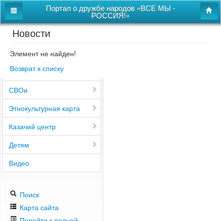
Портал о дружбе народов «ВСЕ МЫ -
РОССИЯ!»
Новости
Главная
Дом дружбы народов
Элемент не найден!
Возврат к списку
Новости
СВОи
Этнокультурная карта
Казачий центр
Детям
Видео
Поиск
Карта сайта
Перейти к полной