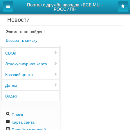
Портал о дружбе народов «ВСЕ МЫ -
РОССИЯ!»
Новости
Главная
Дом дружбы народов
Элемент не найден!
Возврат к списку
Новости
СВОи
Этнокультурная карта
Казачий центр
Детям
Видео
Поиск
Карта сайта
Перейти к полной